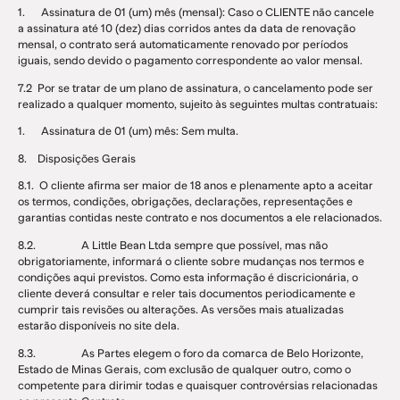
1. Assinatura de 01 (um) mês (mensal): Caso o CLIENTE não cancele
a assinatura até 10 (dez) dias corridos antes da data de renovação
mensal, o contrato será automaticamente renovado por períodos
iguais, sendo devido o pagamento correspondente ao valor mensal.
7.2 Por se tratar de um plano de assinatura, o cancelamento pode ser
realizado a qualquer momento, sujeito às seguintes multas contratuais:
1. Assinatura de 01 (um) mês: Sem multa.
8. Disposições Gerais
8.1. O cliente afirma ser maior de 18 anos e plenamente apto a aceitar
os termos, condições, obrigações, declarações, representações e
garantias contidas neste contrato e nos documentos a ele relacionados.
8.2. A Little Bean Ltda sempre que possível, mas não
obrigatoriamente, informará o cliente sobre mudanças nos termos e
condições aqui previstos. Como esta informação é discricionária, o
cliente deverá consultar e reler tais documentos periodicamente e
cumprir tais revisões ou alterações. As versões mais atualizadas
estarão disponíveis no site dela.
8.3. As Partes elegem o foro da comarca de Belo Horizonte,
Estado de Minas Gerais, com exclusão de qualquer outro, como o
competente para dirimir todas e quaisquer controvérsias relacionadas