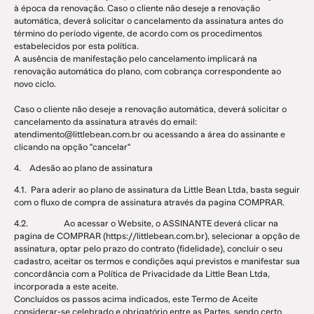
à época da renovação. Caso o cliente não deseje a renovação
automática, deverá solicitar o cancelamento da assinatura antes do
término do período vigente, de acordo com os procedimentos
estabelecidos por esta política.
A ausência de manifestação pelo cancelamento implicará na
renovação automática do plano, com cobrança correspondente ao
novo ciclo.
Caso o cliente não deseje a renovação automática, deverá solicitar o
cancelamento da assinatura através do email:
atendimento@littlebean.com.br ou acessando a área do assinante e
clicando na opção ''cancelar''
4. Adesão ao plano de assinatura
4.1. Para aderir ao plano de assinatura da Little Bean Ltda, basta seguir
com o fluxo de compra de assinatura através da pagina COMPRAR.
4.2. Ao acessar o Website, o ASSINANTE deverá clicar na
pagina de COMPRAR (https://littlebean.com.br), selecionar a opção de
assinatura, optar pelo prazo do contrato (fidelidade), concluir o seu
cadastro, aceitar os termos e condições aqui previstos e manifestar sua
concordância com a Política de Privacidade da Little Bean Ltda,
incorporada a este aceite.
Concluídos os passos acima indicados, este Termo de Aceite
considerar-se celebrado e obrigatório entre as Partes, sendo certo