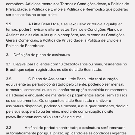
compõem. Adicionalmente aos Termos e Condições deste, a Politica de
Privacidade, a Politica de Envio e a Politica de Reembolso que poderão
ser acessadas no próprio site.
2.2. A Little Bean Ltda, a seu exclusivo critério e a qualquer
tempo, poderá revisar e alterar estes Termos e Condições Plano de
Assinatura e as clausulas que o compõem, assim como as Condições
Gerais Comerciais, a Politica de Privacidade, a Politica de Envio e a
Politica de Reembolso.
3. Definição do plano de assinatura
3.1. Elegível para clientes com 18 (dezoito) anos ou mais, residentes no
Brasil, que sejam registrados no site da Little Bean Ltda.
3.2. O Plano de Assinatura Little Bean Ltda
terá duração
equivalente ao período contratado pelo cliente, podendo ser mensal,
trimestral, semestral ou anual, conforme opção escolhida no momento
da adesão
e enquanto ele mantiver os pagamentos ativos, sem atrasos
ou cancelamentos. Ou enquanto a Little Bean Ltda mantiver a
assinatura disponível, podendo a mesma, a qualquer momento, decidir
pela sua suspensão ou termino, mediante comunicação no site
(www.littlebean.com.br) ou através de e-mail.
3.3
Ao final do período contratado, a assinatura será renovada
automaticamente por igual prazo, aplicando-se as condições vigentes